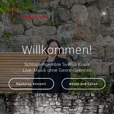
Zum
Inhalt
springen
Willkommen!
Schlossensemble Svenja Kruse
Live-Musik ohne Genre-Grenzen
Nächstes Konzert
Hören und Sehen