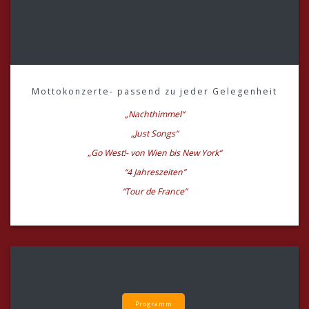
Mottokonzerte- passend zu jeder Gelegenheit
„Nachthimmel“
„Just Songs“
„Go West!- von Wien bis New York“
“4 Jahreszeiten”
“Tour de France”
Programm