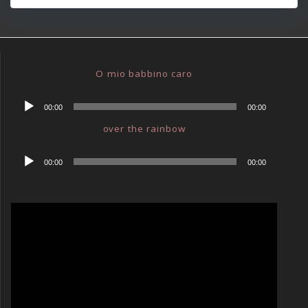
O mio babbino caro
Audio-
00:00
00:00
Player
over the rainbow
Audio-
00:00
00:00
Player