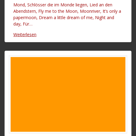
Mond, Schlösser die im Monde liegen, Lied an den
Abendstern, Fly me to the Moon, Moonriver, It’s only a
papermoon, Dream a little dream of me, Night and
day, Für…
Weiterlesen