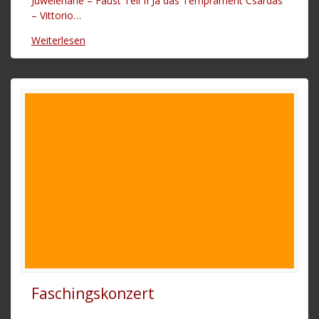
Juwelenarie – Faust Teil II Ja das Temprament Csardas
– Vittorio…
Weiterlesen
Faschingskonzert