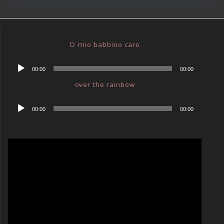
O mio babbino caro
Audio-
00:00
00:00
Player
over the rainbow
Audio-
00:00
00:00
Player