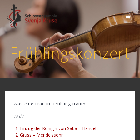
Zum
Inhalt
springen
Frühlingskonzert
Was eine Frau im Frühling träumt
Teil I
Einzug der Königin von Saba – Händel
Gruss – Mendelssohn