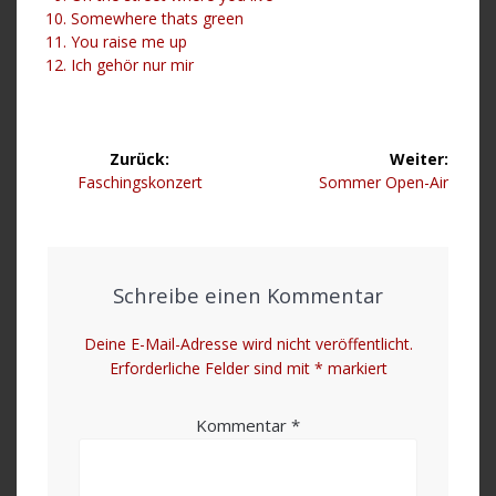
Somewhere thats green
You raise me up
Ich gehör nur mir
Beitragsnavigation
Zurück:
Weiter:
Vorheriger
Nächster
Faschingskonzert
Sommer Open-Air
Beitrag:
Beitrag:
Schreibe einen Kommentar
Deine E-Mail-Adresse wird nicht veröffentlicht.
Erforderliche Felder sind mit
*
markiert
Kommentar
*